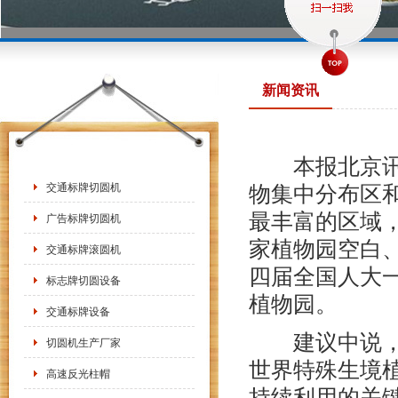
新闻资讯
本报北京讯(
交通标牌切圆机
物集中分布区
最丰富的区域，
广告标牌切圆机
家植物园空白
交通标牌滚圆机
四届全国人大
标志牌切圆设备
植物园。
交通标牌设备
建议中说，建
切圆机生产厂家
世界特殊生境
高速反光柱帽
持续利用的关